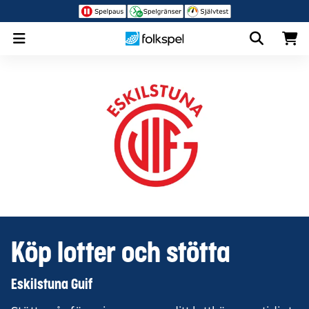
BingoLotto
Sverigelotten
JOYNA
Bingo Online
Sk
Köp lotter och stötta
Eskilstuna Guif