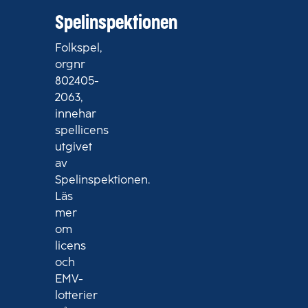
Spelinspektionen
Folkspel,
orgnr
802405-
2063,
innehar
spellicens
utgivet
av
Spelinspektionen.
Läs
mer
om
licens
och
EMV-
lotterier