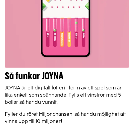
Så funkar JOYNA
JOYNA är ett digitalt lotteri i form av ett spel som är
lika enkelt som spännande. Fylls ett vinströr med 5
bollar så har du vunnit.
Fyller du röret Miljonchansen, så har du möjlighet att
vinna upp till 10 miljoner!