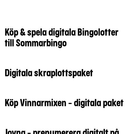
Köp & spela digitala Bingolotter
till Sommarbingo
Digitala skraplottspaket
Köp Vinnarmixen - digitala paket
Joyna - prenumerera digitalt på