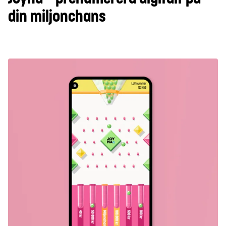
din miljonchans