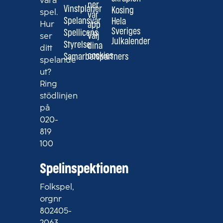
våra
ner
Vinstplaner
Kosing
spel.
vår
Spelansvar
Hela
Hur
app
Sveriges
Spellicens
ser
Välj
Julkalender
Styrelse
dina
ditt
cookies
Samarbetspartners
spelande
ut?
Ring
stödlinjen
på
020-
819
100
Spelinspektionen
Folkspel,
orgnr
802405-
2063,