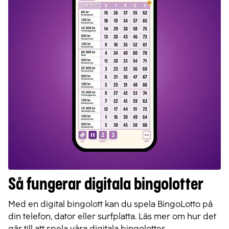
Så fungerar digitala bingolotter
Med en digital bingolott kan du spela BingoLotto på
din telefon, dator eller surfplatta. Läs mer om hur det
går till att spela våra digitala bingolotter.