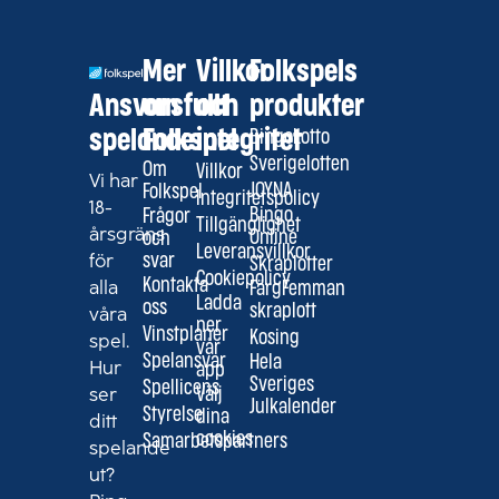
Mer
Villkor
Folkspels
Ansvarsfullt
om
och
produkter
spelande
Folkspel
integritet
BingoLotto
Sverigelotten
Om
Villkor
Vi har
JOYNA
Folkspel
Integritetspolicy
18-
Bingo
Frågor
Tillgänglighet
årsgräns
Online
och
Leveransvillkor
för
svar
Skraplotter
Cookiepolicy
alla
Kontakta
FärgFemman
Ladda
oss
skraplott
våra
ner
Vinstplaner
Kosing
spel.
vår
Spelansvar
Hela
Hur
app
Sveriges
Spellicens
ser
Välj
Julkalender
Styrelse
dina
ditt
cookies
Samarbetspartners
spelande
ut?