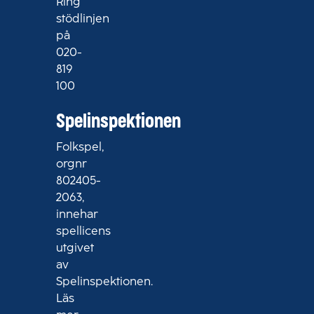
Ring
stödlinjen
på
020-
819
100
Spelinspektionen
Folkspel,
orgnr
802405-
2063,
innehar
spellicens
utgivet
av
Spelinspektionen.
Läs