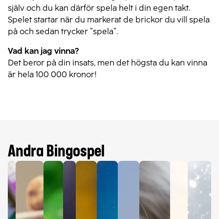
själv och du kan därför spela helt i din egen takt.
Spelet startar när du markerat de brickor du vill spela
på och sedan trycker ”spela”.
Vad kan jag vinna?
Det beror på din insats, men det högsta du kan vinna
är hela 100 000 kronor!
Andra Bingospel