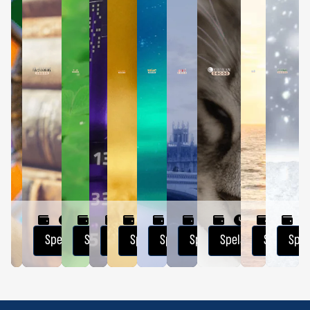
Spela
Spela
Spela
Spela
Spela
Spela
Spela
Spela
Spela
Spel