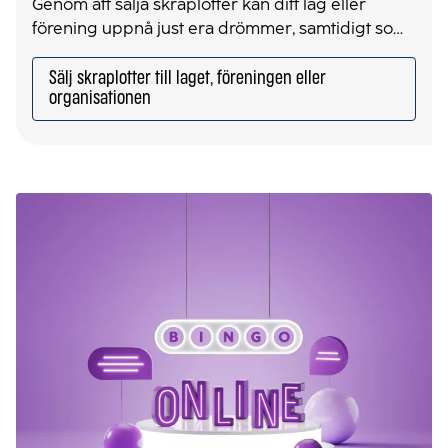
Genom att sälja skraplotter kan ditt lag eller
förening uppnå just era drömmer, samtidigt som
ni skapar en extra spänning i vardagen för de ni
säljer till. Kom igång och tjäna pengar till ert lag
Sälj skraplotter till laget, föreningen eller
eller förening redan idag.
organisationen