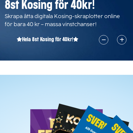
8st Kosing för 40kr!
Skrapa åtta digitala Kosing-skraplotter online
för bara 40 kr – massa vinstchanser!
Hela 8st Kosing för 40kr!
Vilken skraplott väljer du?