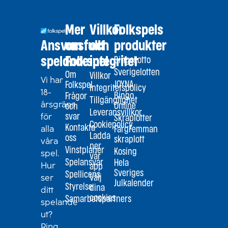
Mer
Villkor
Folkspels
Ansvarsfullt
om
och
produkter
spelande
Folkspel
integritet
BingoLotto
Sverigelotten
Om
Villkor
Vi har
JOYNA
Folkspel
Integritetspolicy
18-
Bingo
Frågor
Tillgänglighet
årsgräns
Online
och
Leveransvillkor
för
svar
Skraplotter
Cookiepolicy
alla
Kontakta
FärgFemman
Ladda
oss
skraplott
våra
ner
Vinstplaner
Kosing
spel.
vår
Spelansvar
Hela
Hur
app
Sveriges
Spellicens
ser
Välj
Julkalender
Styrelse
dina
ditt
cookies
Samarbetspartners
spelande
ut?
Ring