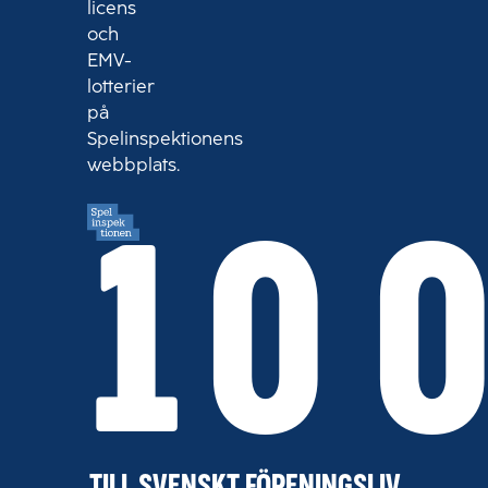
licens
och
EMV-
lotterier
på
Spelinspektionens
webbplats.
10 
TILL SVENSKT FÖRENINGSLIV