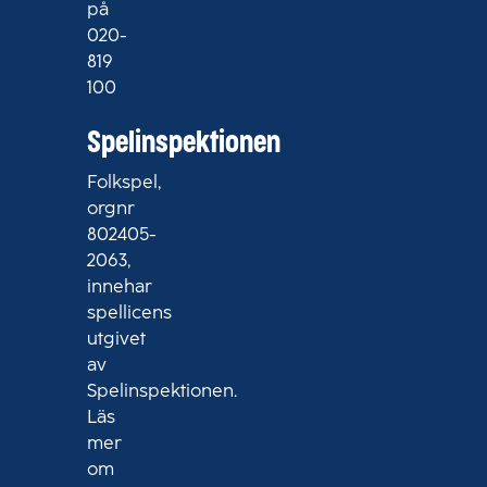
på
020-
819
100
Spelinspektionen
Folkspel,
orgnr
802405-
2063,
innehar
spellicens
utgivet
av
Spelinspektionen.
Läs
mer
om