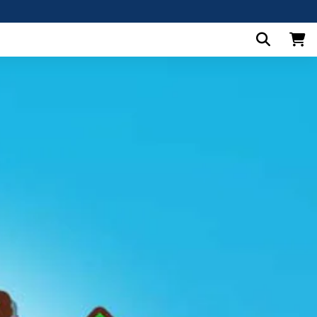
Lotterispel