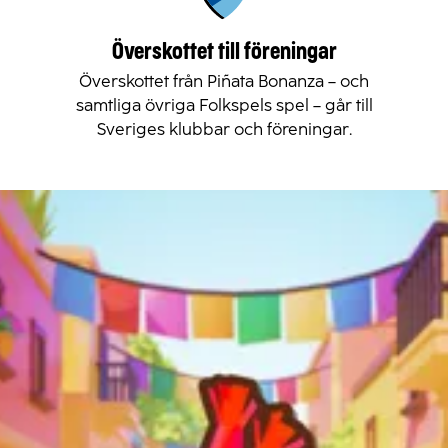
Överskottet till föreningar
Överskottet från Piñata Bonanza – och
samtliga övriga Folkspels spel – går till
Sveriges klubbar och föreningar.