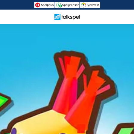
Sverigelotten
JOYNA
Bingo Online
Skraplotter