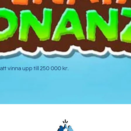
att vinna upp till 250 000 kr.