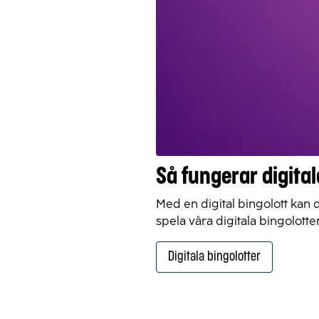
Så fungerar digital
Med en digital bingolott kan du
spela våra digitala bingolotter
Digitala bingolotter