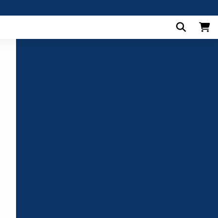
Lotterispel