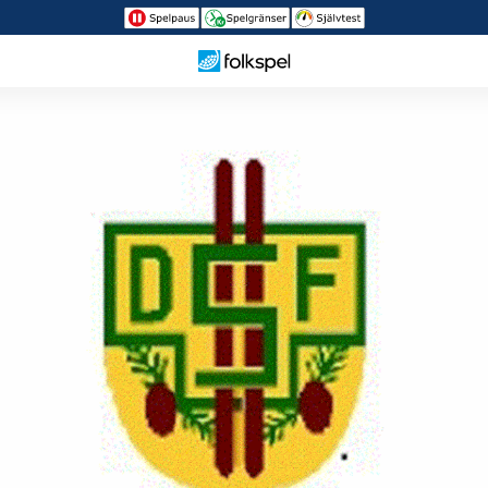
Sverigelotten
JOYNA
Bingo Online
Skraplotter