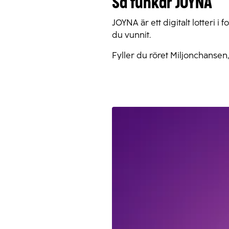
Så funkar JOYNA
JOYNA är ett digitalt lotteri i
du vunnit.
Fyller du röret Miljonchansen, 