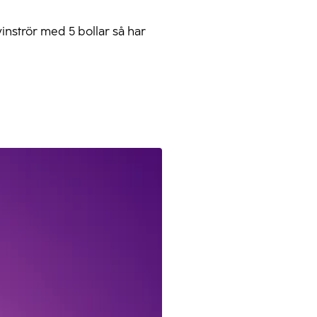
 vinströr med 5 bollar så har