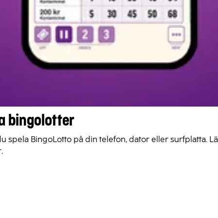
a bingolotter
 spela BingoLotto på din telefon, dator eller surfplatta. Lä
.