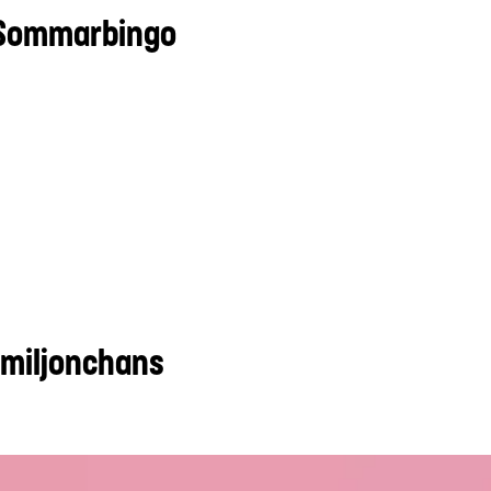
ll Sommarbingo
n miljonchans