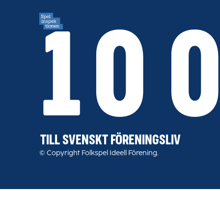
10 
TILL SVENSKT FÖRENINGSLIV
© Copyright Folkspel Ideell Förening.