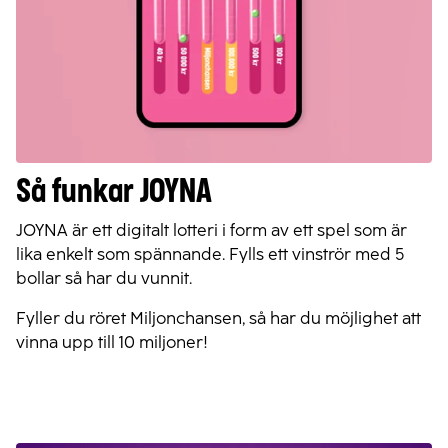
Så funkar JOYNA
JOYNA är ett digitalt lotteri i form av ett spel som är
lika enkelt som spännande. Fylls ett vinströr med 5
bollar så har du vunnit.
Fyller du röret Miljonchansen, så har du möjlighet att
vinna upp till 10 miljoner!