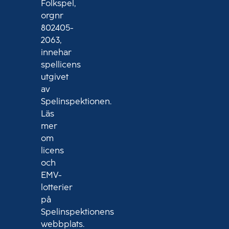
Folkspel,
orgnr
802405-
2063,
innehar
spellicens
utgivet
av
Spelinspektionen.
Läs
mer
om
licens
och
EMV-
lotterier
på
Spelinspektionens
webbplats.