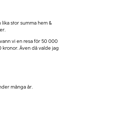
en lika stor summa hem &
er.
 vann vi en resa för 50 000
00 kronor. Även då valde jag
 under många år.