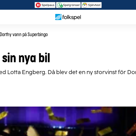
Sverigelotten
JOYNA
Bingo Online
Skraplotter
Dorthy vann på Superbingo
sin nya bil
d Lotta Engberg. Då blev det en ny storvinst för Do