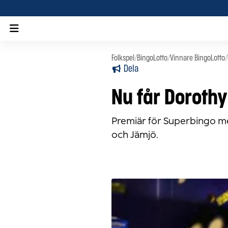
BingoLotto
Folkspel
/
BingoLotto
/
Vinnare BingoLotto
/
Dela
Nu får Dorothy 
Premiär för Superbingo me
och Jämjö.