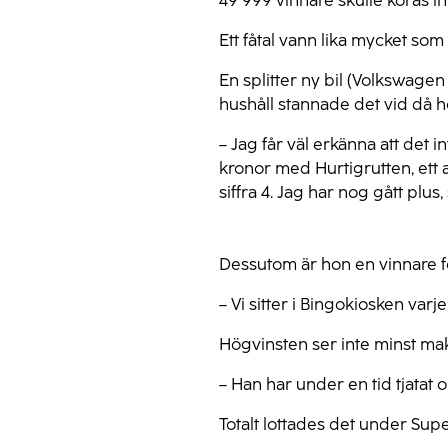
49 999 vinnare skulle koras 
Ett fåtal vann lika mycket som
En splitter ny bil (Volkswage
hushåll stannade det vid då
– Jag får väl erkänna att det 
kronor med Hurtigrutten, ett a
siffra 4. Jag har nog gått plus
Dessutom är hon en vinnare f
– Vi sitter i Bingokiosken var
Högvinsten ser inte minst mak
– Han har under en tid tjatat o
Totalt lottades det under Supe