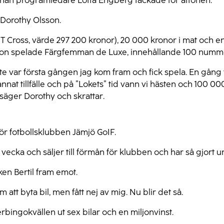
innan programledare Lotta Engberg tackade för aftonen.
 Dorothy Olsson.
n T Cross, värde 297 200 kronor), 20 000 kronor i mat och 
 hon spelade Färgfemman de Luxe, innehållande 100 numm
inte var första gången jag kom fram och fick spela. En gång
nnat tillfälle och på ”Lokets” tid vann vi hästen och 100 0
, säger Dorothy och skrattar.
ör fotbollsklubben Jämjö GoIF.
je vecka och säljer till förmån för klubben och har så gjort
en Bertil fram emot.
m att byta bil, men fått nej av mig. Nu blir det så.
rbingokvällen ut sex bilar och en miljonvinst.