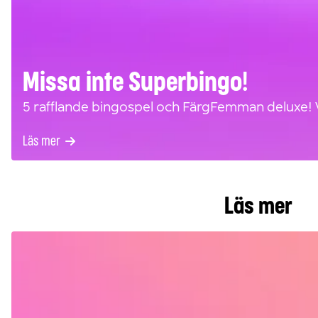
Missa inte Superbingo!
5 rafflande bingospel och FärgFemman deluxe! Vi s
Läs mer
Läs mer