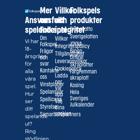
Mer
Villkor
Folkspels
Ansvarsfullt
om
och
produkter
spelande
Folkspel
integritet
BingoLotto
Sverigelotten
Om
Villkor
Vi har
JOYNA
Folkspel
Integritetspolicy
18-
Bingo
Frågor
Tillgänglighet
årsgräns
Online
och
Leveransvillkor
för
svar
Skraplotter
Cookiepolicy
alla
Kontakta
FärgFemman
Ladda
oss
skraplott
våra
ner
Vinstplaner
Kosing
spel.
vår
Spelansvar
Hela
Hur
app
Sveriges
Spellicens
ser
Välj
Julkalender
Styrelse
dina
ditt
cookies
Samarbetspartners
spelande
ut?
Ring
stödlinjen