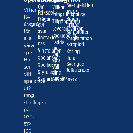
Sverigelotten
Om
Villkor
Vi har
JOYNA
Folkspel
Integritetspolicy
18-
Bingo
Frågor
Tillgänglighet
årsgräns
Online
och
Leveransvillkor
för
svar
Skraplotter
Cookiepolicy
alla
Kontakta
FärgFemman
Ladda
oss
skraplott
våra
ner
Vinstplaner
Kosing
spel.
vår
Spelansvar
Hela
Hur
app
Sveriges
Spellicens
ser
Välj
Julkalender
Styrelse
dina
ditt
cookies
Samarbetspartners
spelande
ut?
Ring
stödlinjen
på
020-
819
100