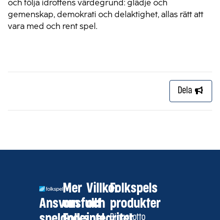
och följa idrottens värdegrund: glädje och
gemenskap, demokrati och delaktighet, allas rätt att
vara med och rent spel.
Dela
Mer
Villkor
Folkspels
Ansvarsfullt
om
och
produkter
spelande
Folkspel
integritet
BingoLotto