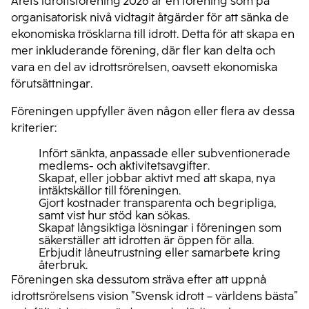
Årets idrottsförening 2026 är en förening som på
organisatorisk nivå vidtagit åtgärder för att sänka de
ekonomiska trösklarna till idrott. Detta för att skapa en
mer inkluderande förening, där fler kan delta och
vara en del av idrottsrörelsen, oavsett ekonomiska
förutsättningar.
Föreningen uppfyller även någon eller flera av dessa
kriterier:
Infört sänkta, anpassade eller subventionerade
medlems- och aktivitetsavgifter.
Skapat, eller jobbar aktivt med att skapa, nya
intäktskällor till föreningen.
Gjort kostnader transparenta och begripliga,
samt vist hur stöd kan sökas.
Skapat långsiktiga lösningar i föreningen som
säkerställer att idrotten är öppen för alla.
Erbjudit låneutrustning eller samarbete kring
återbruk.
Föreningen ska dessutom sträva efter att uppnå
idrottsrörelsens vision ”Svensk idrott – världens bästa”