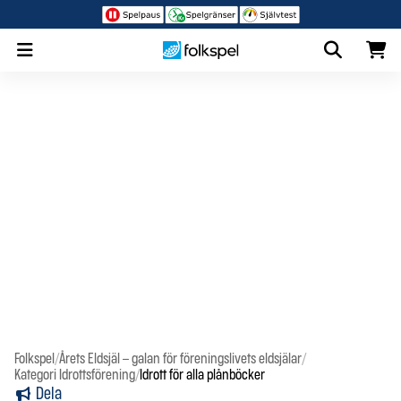
BingoLotto
Sverigelotten
JOYNA
Bingo Online
Sk
Folkspel
/
Årets Eldsjäl – galan för föreningslivets eldsjälar
/
Kategori Idrottsförening
/
Idrott för alla plånböcker
Dela